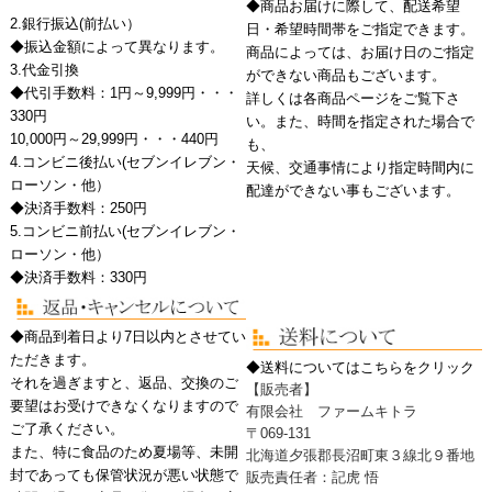
◆商品お届けに際して、配送希望
2.銀行振込
(前払い）
日・希望時間帯をご指定できます。
◆振込金額によって異なります。
商品によっては、お届け日のご指定
3.代金引換
ができない商品もございます。
◆代引手数料：1円～9,999円・・・
詳しくは各商品ページをご覧下さ
330円
い。また、時間を指定された場合で
10,000円～29,999円・・・440円
も、
4.コンビニ後払い
(セブンイレブン・
天候、交通事情により指定時間内に
ローソン・他）
配達ができない事もございます。
◆決済手数料：250円
5.コンビニ前払い
(セブンイレブン・
ローソン・他）
◆決済手数料：330円
◆商品到着日より7日以内とさせてい
ただきます。
◆送料についてはこちらをクリック
それを過ぎますと、返品、交換のご
【販売者】
要望はお受けできなくなりますので
有限会社 ファームキトラ
ご了承ください。
〒069-131
また、特に食品のため夏場等、未開
北海道夕張郡長沼町東３線北９番地
封であっても保管状況が悪い状態で
販売責任者：記虎 悟