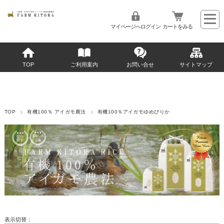
マイページへログイン
カートをみる
TOP
ご利用案内
お問い合せ
サイトマップ
TOP
有機100％ アイガモ農法
有機100％アイガモゆめぴりか
表示切替：