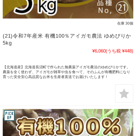
在庫 30個
(21)令和7年産米 有機100％アイガモ農法 ゆめぴりか
5kg
¥6,060
(うち税 ¥448)
【北海道産】北海道長沼町で作られた無農薬アイガモ農法のゆめぴりかです。
農薬を全く使わず、アイガモが雑草や虫を食べて、そのふんが有機肥料になり
育った安全安心高品質なお米を生産者直送でお届けいたします！