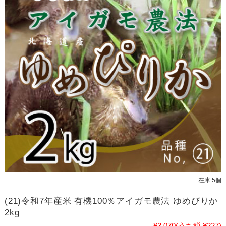
在庫 5個
(21)令和7年産米 有機100％アイガモ農法 ゆめぴりか
2kg
¥3,070
(うち税 ¥227)