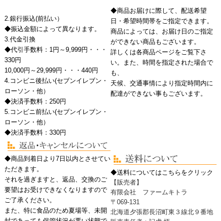
◆商品お届けに際して、配送希望
2.銀行振込
(前払い）
日・希望時間帯をご指定できます。
◆振込金額によって異なります。
商品によっては、お届け日のご指定
3.代金引換
ができない商品もございます。
◆代引手数料：1円～9,999円・・・
詳しくは各商品ページをご覧下さ
330円
い。また、時間を指定された場合で
10,000円～29,999円・・・440円
も、
4.コンビニ後払い
(セブンイレブン・
天候、交通事情により指定時間内に
ローソン・他）
配達ができない事もございます。
◆決済手数料：250円
5.コンビニ前払い
(セブンイレブン・
ローソン・他）
◆決済手数料：330円
◆商品到着日より7日以内とさせてい
ただきます。
◆送料についてはこちらをクリック
それを過ぎますと、返品、交換のご
【販売者】
要望はお受けできなくなりますので
有限会社 ファームキトラ
ご了承ください。
〒069-131
また、特に食品のため夏場等、未開
北海道夕張郡長沼町東３線北９番地
封であっても保管状況が悪い状態で