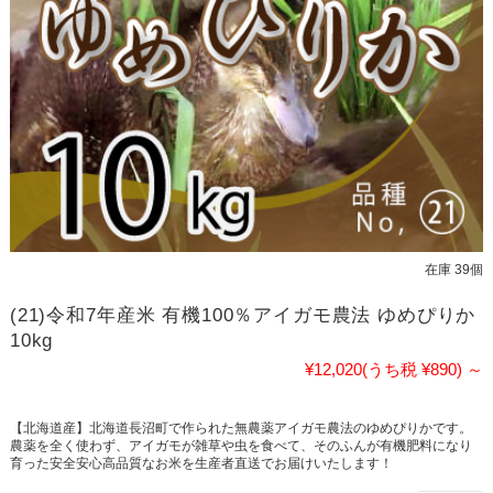
在庫 39個
(21)令和7年産米 有機100％アイガモ農法 ゆめぴりか
10kg
¥12,020
(うち税 ¥890)
～
【北海道産】北海道長沼町で作られた無農薬アイガモ農法のゆめぴりかです。
農薬を全く使わず、アイガモが雑草や虫を食べて、そのふんが有機肥料になり
育った安全安心高品質なお米を生産者直送でお届けいたします！